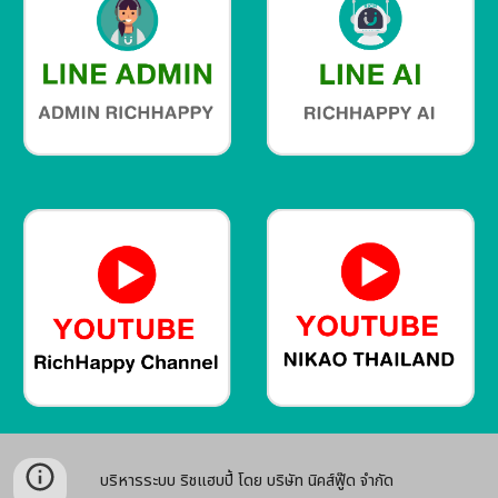
บริหารระบบ ริชแฮบปี้ โดย บริษัท นิคส์ฟู๊ด จำกัด