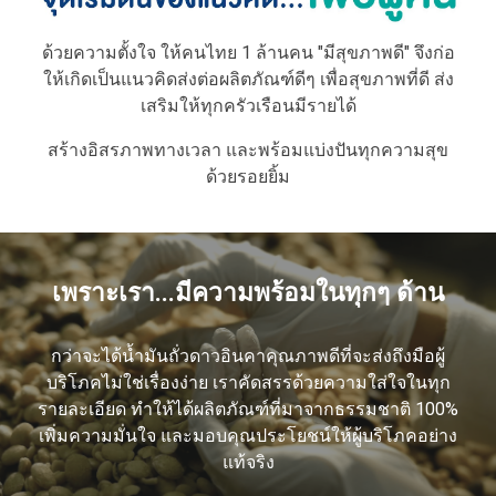
ด้วยความตั้งใจ ให้คนไทย 1 ล้านคน "มีสุขภาพดี" จึงก่อ
ให้เกิดเป็นแนวคิดส่งต่อผลิตภัณฑ์ดีๆ เพื่อสุขภาพที่ดี ส่ง
เสริมให้ทุกครัวเรือนมีรายได้
สร้างอิสรภาพทางเวลา และพร้อมแบ่งปันทุกความสุข
ด้วยรอยยิ้ม
เพราะเรา...มีความพร้อมในทุกๆ ด้าน
กว่าจะได้น้ำมันถั่วดาวอินคาคุณภาพดีที่จะส่งถึงมือผู้
บริโภคไม่ใช่เรื่องง่าย เราคัดสรรด้วยความใส่ใจในทุก
รายละเอียด ทำให้ได้ผลิตภัณฑ์ที่มาจากธรรมชาติ 100%
เพิ่มความมั่นใจ และมอบคุณประโยชน์ให้ผู้บริโภคอย่าง
แท้จริง