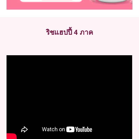
ริชแฮปปี้ 4 ภาค