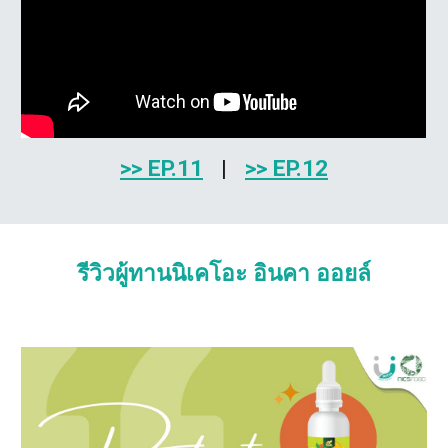
>> EP.
11
|
>> EP.
12
รีวิวผู้ทานนิเคโอะ อินคา ออยล์