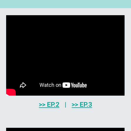
>>
EP.2
|
>> EP.
3