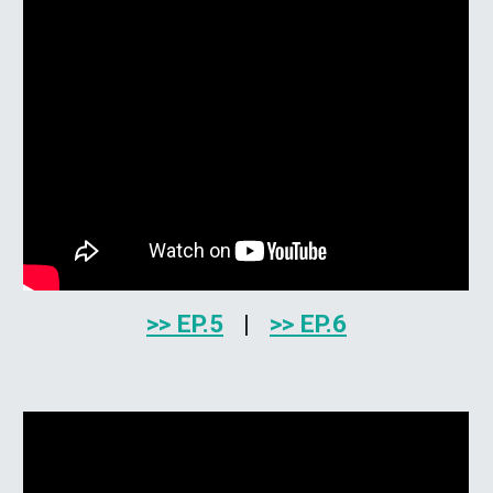
>> EP.
5
|
>> EP
.6