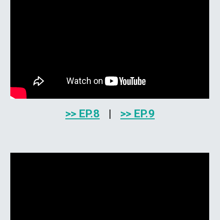
>> EP.
8
|
>> EP.
9