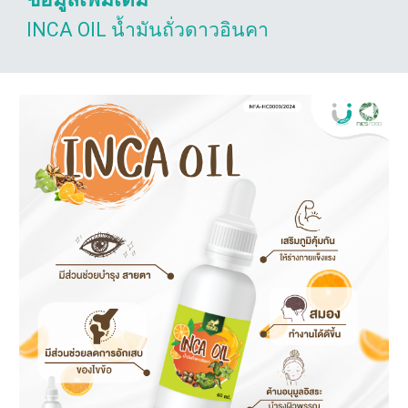
INCA OIL น้ำมันถั่วดาวอินคา