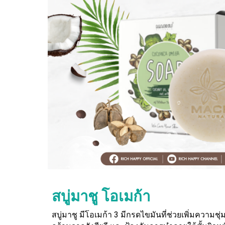
สบู่มาชู โอเมก้า
สบู่มาชู มีโอเมก้า 3 มีกรดไขมันที่ช่วยเพิ่มความชุ่ม