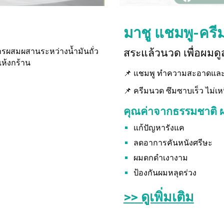
มาชู
แชมพู-คร
การผสมผสานระหว่างน้ำมันถั่ว
สระแล้วนวด เพื่อผมด
ห้งกร้าน
📌 แชมพู ทำความสะอาดและคื
📌 ครีมนวด ซึมซาบเร็ว ไม่
คุณค่าจากธรรมชาติ ผ
แก้ปัญหารังแค
ลดอาการคันหนังศรีษะ
ผมดกดำเงางาม
ป้องกันผมหลุดร่วง
>> ดูเพิ่มเติม