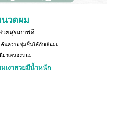
ีมนวดผม
ูสวยสุขภาพดี
นความชุ่มชื้นให้กับเส้นผม
เหนียวเหนอะหนะ
มเงาสวยมีน้ำหนัก