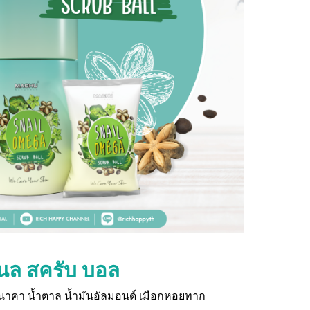
เนล สครับ บอล
าคา น้ำตาล น้ำมันอัลมอนด์ เมือกหอยทาก