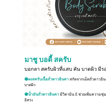
มาชู บอดี้
สครับ
บอกลา สครับผิวที่แสบ คัน บาดผิว มี
🟡
ผงสครับเนื้อถั่วดาวอินคา
สกัดจากเม็ดถั่วดาวอิน
บาดผิว
🟡
น้ำมันถั่วดาวอินคา
มีวิตามิน E ช่วยเพิ่มความชุ่ม
อิสระ