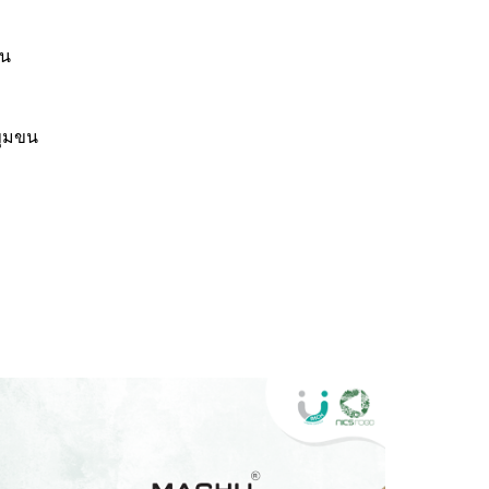
ยน
ขุมขน