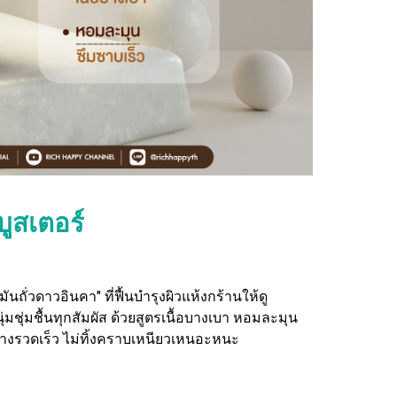
บูสเตอร์
ถั่วดาวอินคา" ที่ฟื้นบำรุงผิวแห้งกร้านให้ดู
่มชุ่มชื้นทุกสัมผัส ด้วยสูตรเนื้อบางเบา หอมละมุน
ย่างรวดเร็ว ไม่ทิ้งคราบเหนียวเหนอะหนะ