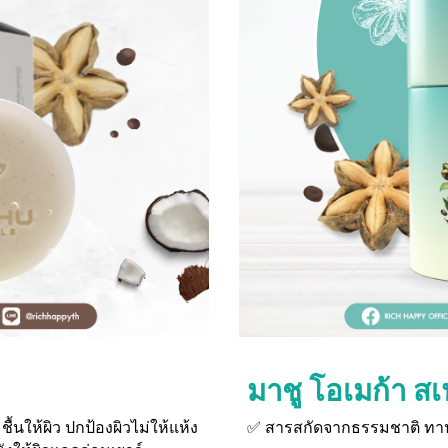
มาชู โอเมก้า ส
ชื้นให้ผิว ปกป้องผิวไม่ให้แห้ง
✅ สารสกัดจากธรรมชาติ ทาน