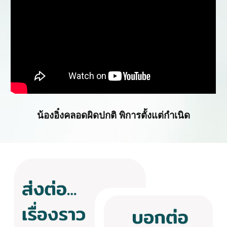
น้องอิ๋งคลอดผิดปกติ พิการตั้งแต่กำเนิด